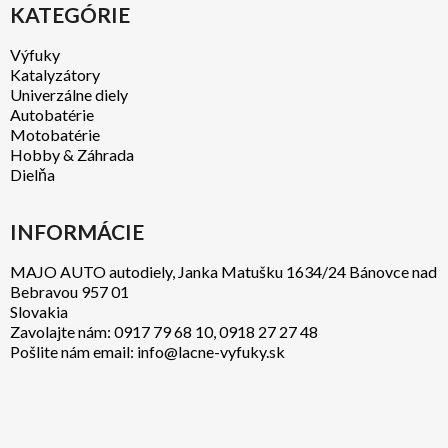
KATEGÓRIE
Výfuky
Katalyzátory
Univerzálne diely
Autobatérie
Motobatérie
Hobby & Záhrada
Dielňa
INFORMÁCIE
MAJO AUTO autodiely, Janka Matušku 1634/24 Bánovce nad
Bebravou 957 01
Slovakia
Zavolajte nám:
0917 79 68 10
,
0918 27 27 48
Pošlite nám email:
info@lacne-vyfuky.sk