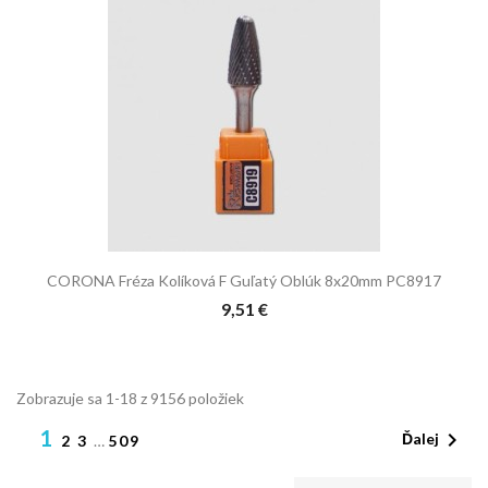
CORONA Fréza Kolíková F Guľatý Oblúk 8x20mm PC8917
9,51 €
Zobrazuje sa 1-18 z 9156 položiek
1

Ďalej
2
3
…
509