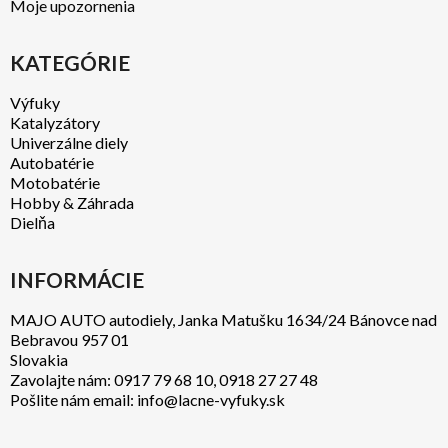
Moje upozornenia
KATEGÓRIE
Výfuky
Katalyzátory
Univerzálne diely
Autobatérie
Motobatérie
Hobby & Záhrada
Dielňa
INFORMÁCIE
MAJO AUTO autodiely, Janka Matušku 1634/24 Bánovce nad
Bebravou 957 01
Slovakia
Zavolajte nám:
0917 79 68 10
,
0918 27 27 48
Pošlite nám email:
info@lacne-vyfuky.sk