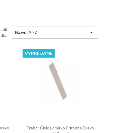
adiť

Názvu: A - Z
dľa:
VYPREDANÉ

Rýchly náhľad
Drevo
Trebor Čislo Lomítko Prírodné Drevo