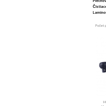
Plecho
Čistiac
Laminov
Počet 
H