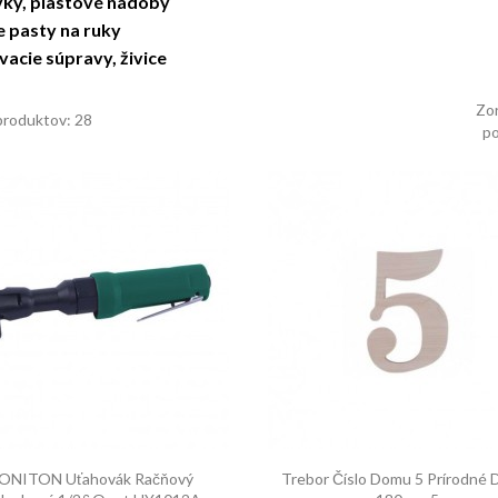
vky, plastové nádoby
e pasty na ruky
acie súpravy, živice
Zor
produktov: 28
po


Rýchly náhľad
Rýchly náhľad
ONITON Uťahovák Račňový
Trebor Číslo Domu 5 Prírodné 