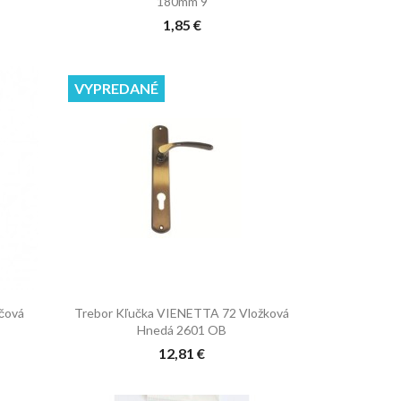
180mm 9
1,85 €
VYPREDANÉ

Rýchly náhľad
účová
Trebor Kľučka VIENETTA 72 Vložková
Hnedá 2601 OB
12,81 €