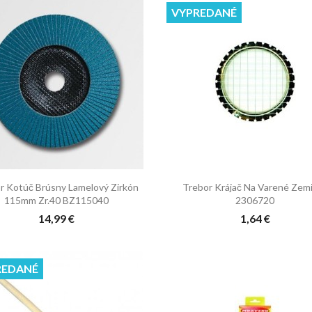
VYPREDANÉ


Rýchly náhľad
Rýchly náhľad
r Kotúč Brúsny Lamelový Zirkón
Trebor Krájač Na Varené Zem
115mm Zr.40 BZ115040
2306720
14,99 €
1,64 €
REDANÉ