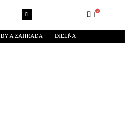
BY A ZÁHRADA
DIELŇA