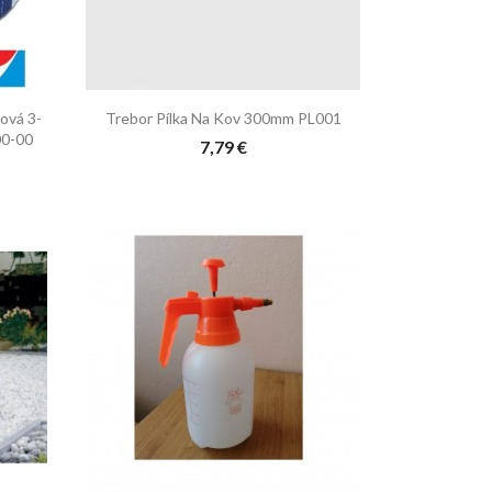

Rýchly náhľad
ová 3-
Trebor Pílka Na Kov 300mm PL001
0-00
7,79 €