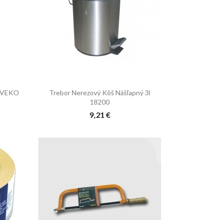

Rýchly náhľad
RAVEKO
Trebor Nerezový Kôš Nášľapný 3l
18200
9,21 €