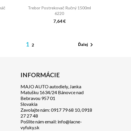

Rýchly náhľad
náč
Trebor Postrekovač Ručný 1500ml
6220
7,64 €
1

Ďalej
2
INFORMÁCIE
MAJO AUTO autodiely, Janka
Matušku 1634/24 Bánovce nad
Bebravou 957 01
Slovakia
Zavolajte nám:
0917 79 68 10
,
0918
27 27 48
Pošlite nám email:
info@lacne-
vyfuky.sk