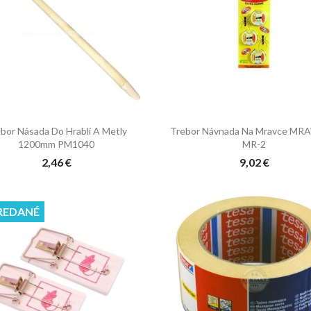


Rýchly náhľad
Rýchly náhľad
bor Násada Do Hrablí A Metly
Trebor Návnada Na Mravce M
1200mm PM1040
MR-2
2,46 €
9,02 €
REDANÉ