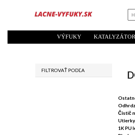
VÝFUKY
KATALYZÁTO
FILTROVAŤ PODĽA
D
Ostatn
Odhrd
Čistič
Utierk
1K PU l