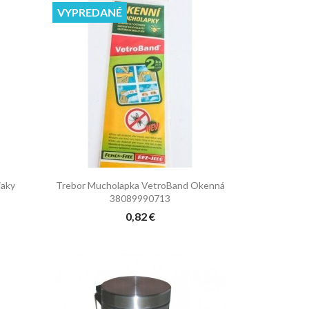
VYPREDANÉ

Rýchly náhľad
iaky
Trebor Mucholapka VetroBand Okenná
38089990713
0,82 €