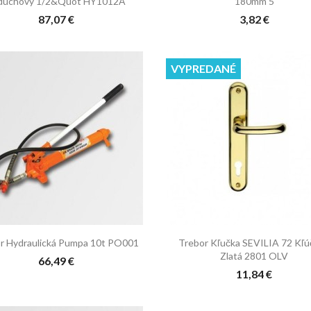
duchový 1/2&quot HY1012A
180mm 5
87,07 €
3,82 €
VYPREDANÉ


Rýchly náhľad
Rýchly náhľad
r Hydraulická Pumpa 10t PO001
Trebor Kľučka SEVILIA 72 Kľ
Zlatá 2801 OLV
66,49 €
11,84 €