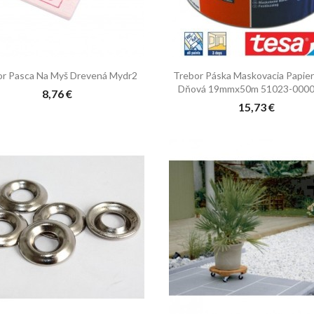


Rýchly náhľad
Rýchly náhľad
or Pasca Na Myš Drevená Mydr2
Trebor Páska Maskovacia Papier
Dňová 19mmx50m 51023-0000
8,76 €
15,73 €