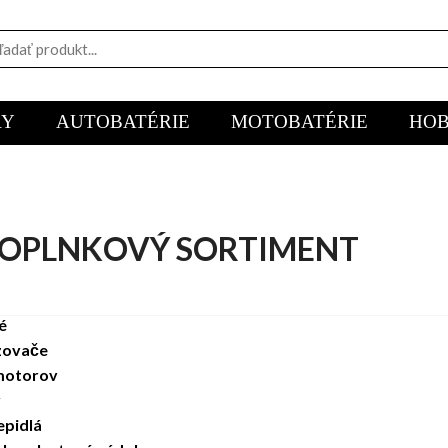
RY
AUTOBATÉRIE
MOTOBATÉRIE
HOB
OPLNKOVÝ SORTIMENT
é
zovače
 motorov
y
epidlá