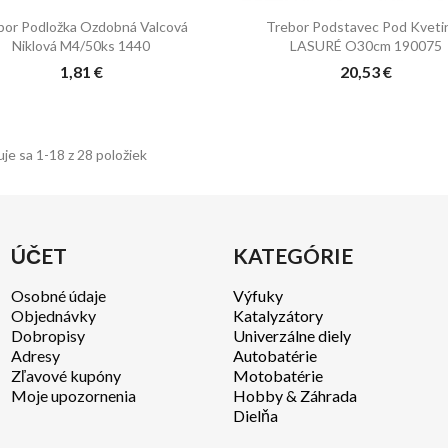


Rýchly náhľad
Rýchly náhľad
bor Podložka Ozdobná Valcová
Trebor Podstavec Pod Kveti
Niklová M4/50ks 1440
LASURÉ O30cm 190075
1,81 €
20,53 €
je sa 1-18 z 28 položiek
ÚČET
KATEGÓRIE
Osobné údaje
Výfuky
Objednávky
Katalyzátory
Dobropisy
Univerzálne diely
Adresy
Autobatérie
Zľavové kupóny
Motobatérie
Moje upozornenia
Hobby & Záhrada
Dielňa