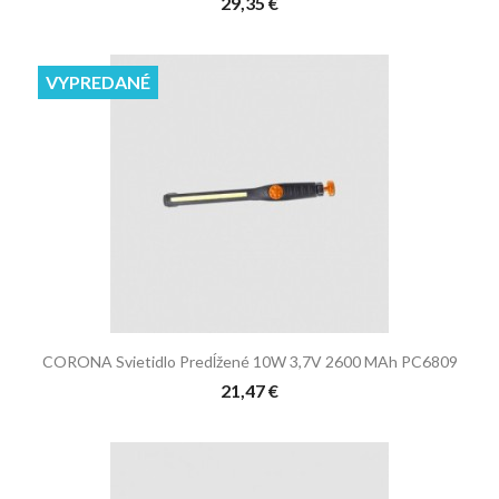
29,35 €
VYPREDANÉ
CORONA Svietidlo Predĺžené 10W 3,7V 2600 MAh PC6809
21,47 €